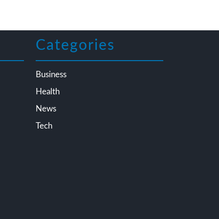
Categories
Business
Health
News
Tech