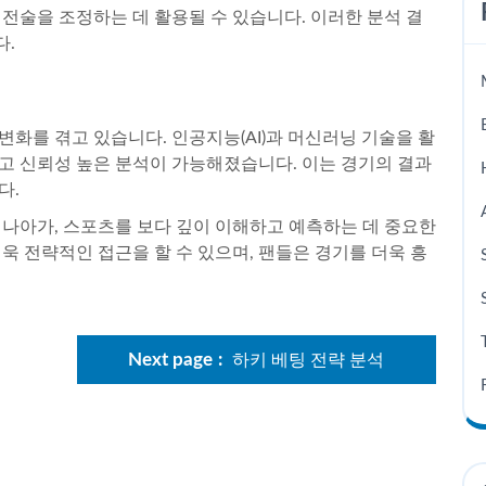
 전술을 조정하는 데 활용될 수 있습니다. 이러한 분석 결
다.
변화를 겪고 있습니다. 인공지능(AI)과 머신러닝 기술을 활
고 신뢰성 높은 분석이 가능해졌습니다. 이는 경기의 결과
다.
 나아가, 스포츠를 보다 깊이 이해하고 예측하는 데 중요한
욱 전략적인 접근을 할 수 있으며, 팬들은 경기를 더욱 흥
Next page
하키 베팅 전략 분석