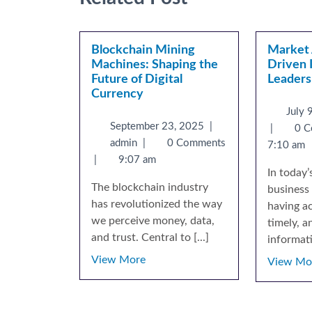
Blockchain Mining
Market 
Machines: Shaping the
Driven I
Future of Digital
Leaders
Currency
July 
September 23, 2025
|
|
0 
admin
|
0 Comments
7:10 am
|
9:07 am
In today’
The blockchain industry
business
has revolutionized the way
having a
we perceive money, data,
timely, a
and trust. Central to [...]
informatio
View More
View Mo