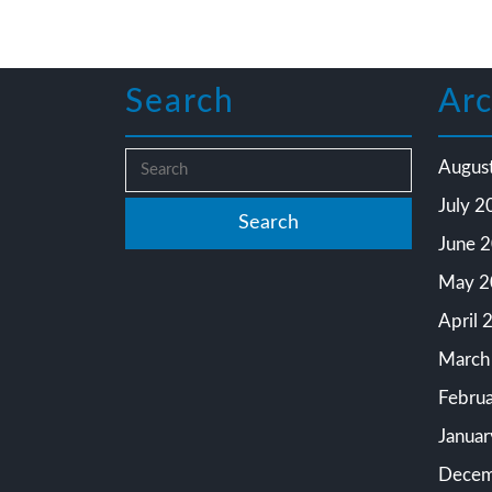
Search
Arc
Augus
July 2
June 
May 2
April 
March
Febru
Janua
Decem